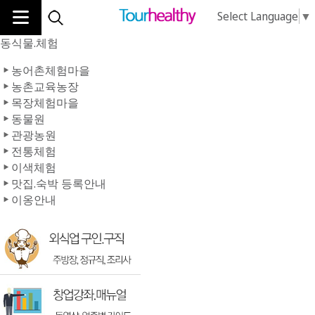
Select Language
▼
동식물.체험
농어촌체험마을
농촌교육농장
목장체험마을
동물원
관광농원
전통체험
이색체험
맛집.숙박 등록안내
이옹안내