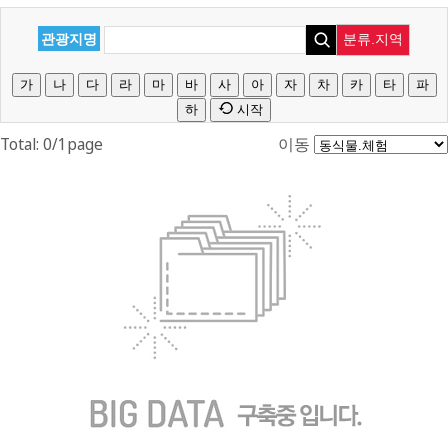
관광지명
분류.지역
가
나
다
라
마
바
사
아
자
차
카
타
파
하
시작
Total: 0/1page
이동