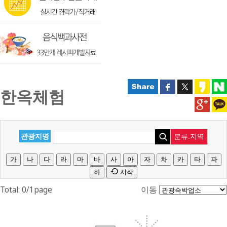
한옥체험
관광지명
분류.지역
가
나
다
라
마
바
사
아
자
차
카
타
파
하
시작
Total: 0/1page
이동