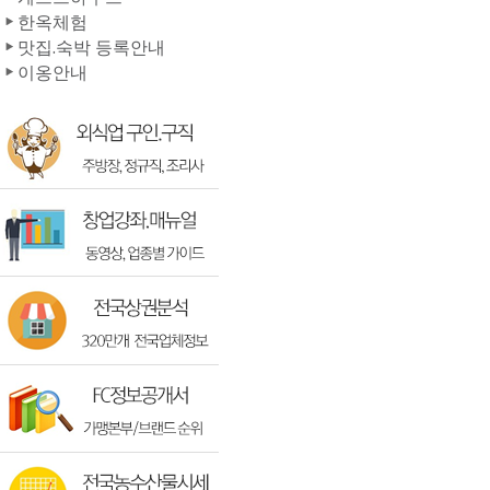
한옥체험
맛집.숙박 등록안내
이옹안내