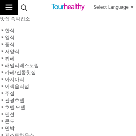
Select Language
▼
맛집.숙박업소
한식
일식
중식
서양식
뷔페
패밀리레스토랑
카페/전통찻집
아시아식
이색음식점
주점
관광호텔
호텔.모텔
펜션
콘도
민박
게스트하우스