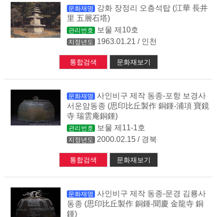
강화 장정리 오층석탑 (江華 長井
문화재명
里 五層石塔)
보물 제10호
관리번호
1963.01.21 / 인천
지정년도
통합검색
문화재보기
사인비구 제작 동종-포항 보경사
문화재명
서운암동종 (思印比丘製作 銅鍾-浦項 寶鏡
寺 瑞雲庵銅鍾)
보물 제11-1호
관리번호
2000.02.15 / 경북
지정년도
통합검색
문화재보기
사인비구 제작 동종-문경 김룡사
문화재명
동종 (思印比丘製作 銅鍾-聞慶 金龍寺 銅
鍾)