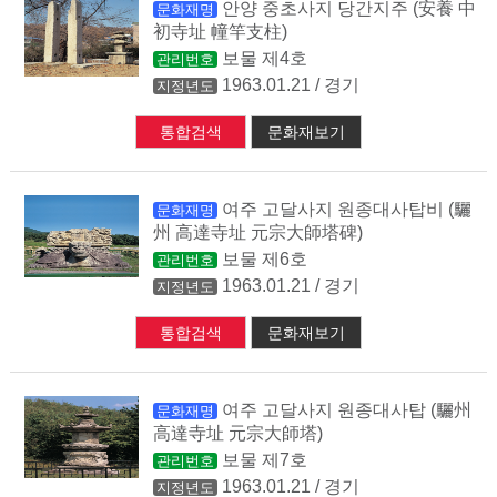
안양 중초사지 당간지주 (安養 中
문화재명
初寺址 幢竿支柱)
보물 제4호
관리번호
1963.01.21 / 경기
지정년도
통합검색
문화재보기
여주 고달사지 원종대사탑비 (驪
문화재명
州 高達寺址 元宗大師塔碑)
보물 제6호
관리번호
1963.01.21 / 경기
지정년도
통합검색
문화재보기
여주 고달사지 원종대사탑 (驪州
문화재명
高達寺址 元宗大師塔)
보물 제7호
관리번호
1963.01.21 / 경기
지정년도