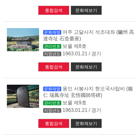
통합검색
문화재보기
여주 고달사지 석조대좌 (驪州 高
문화재명
達寺址 石造臺座)
보물 제8호
관리번호
1963.01.21 / 경기
지정년도
통합검색
문화재보기
용인 서봉사지 현오국사탑비 (龍
문화재명
仁 瑞鳳寺址 玄悟國師塔碑)
보물 제9호
관리번호
1963.01.21 / 경기
지정년도
통합검색
문화재보기