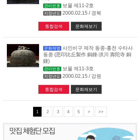
보물 제11-2호
관리번호
2000.02.15 / 경북
지정년도
통합검색
문화재보기
사인비구 제작 동종-홍천 수타사
문화재명
동종 (思印比丘製作 銅鍾-洪川 壽陀寺 銅
鍾)
보물 제11-3호
관리번호
2000.02.15 / 강원
지정년도
통합검색
문화재보기
1
2
3
4
5
>
>>