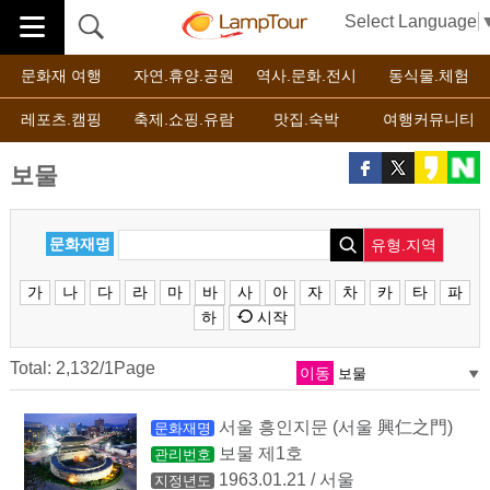
Select Language
문화재 여행
자연.휴양.공원
역사.문화.전시
동식물.체험
레포츠.캠핑
축제.쇼핑.유람
맛집.숙박
여행커뮤니티
보물
문화재명
유형.지역
가
나
다
라
마
바
사
아
자
차
카
타
파
하
시작
Total: 2,132/1Page
이동
서울 흥인지문 (서울 興仁之門)
문화재명
보물 제1호
관리번호
1963.01.21 / 서울
지정년도