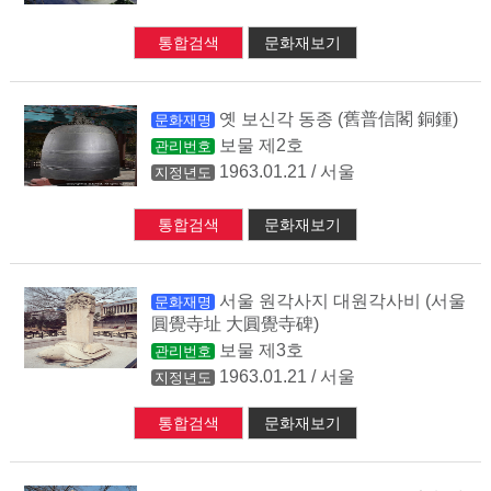
통합검색
문화재보기
옛 보신각 동종 (舊普信閣 銅鍾)
문화재명
보물 제2호
관리번호
1963.01.21 / 서울
지정년도
통합검색
문화재보기
서울 원각사지 대원각사비 (서울
문화재명
圓覺寺址 大圓覺寺碑)
보물 제3호
관리번호
1963.01.21 / 서울
지정년도
통합검색
문화재보기