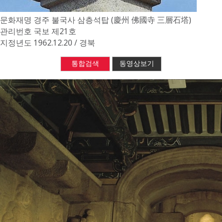
문화재명
경주 불국사 삼층석탑 (慶州 佛國寺 三層石塔)
관리번호
국보 제21호
지정년도
1962.12.20 / 경북
통합검색
동영상보기