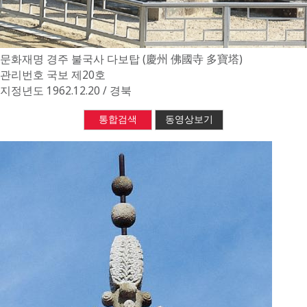
문화재명
경주 불국사 다보탑 (慶州 佛國寺 多寶塔)
관리번호
국보 제20호
지정년도
1962.12.20 / 경북
통합검색
동영상보기