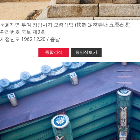
문화재명
부여 정림사지 오층석탑 (扶餘 定林寺址 五層石塔)
관리번호
국보 제9호
지정년도
1962.12.20 / 충남
통합검색
동영상보기