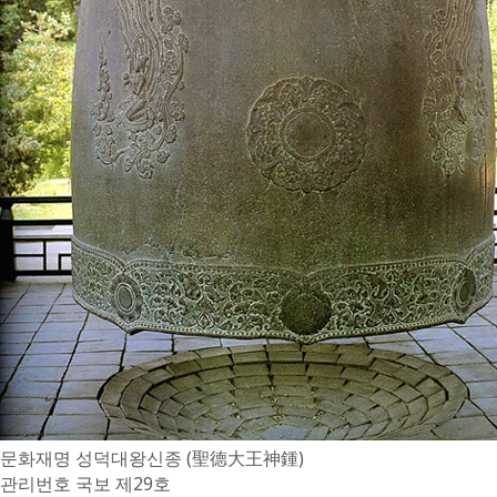
문화재명
성덕대왕신종 (聖德大王神鍾)
관리번호
국보 제29호