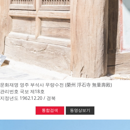
문화재명
영주 부석사 무량수전 (榮州 浮石寺 無量壽殿)
관리번호
국보 제18호
지정년도
1962.12.20 / 경북
통합검색
동영상보기