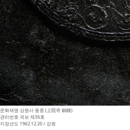
문화재명
상원사 동종 (上院寺 銅鍾)
관리번호
국보 제36호
지정년도
1962.12.20 / 강원