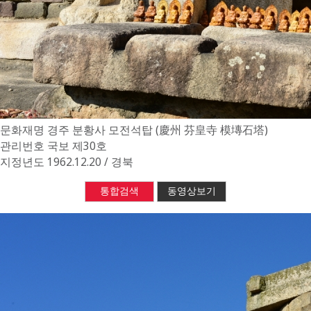
문화재명
경주 분황사 모전석탑 (慶州 芬皇寺 模塼石塔)
관리번호
국보 제30호
지정년도
1962.12.20 / 경북
통합검색
동영상보기