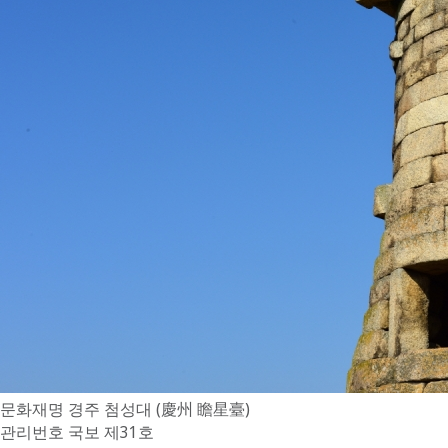
문화재명
경주 첨성대 (慶州 瞻星臺)
관리번호
국보 제31호