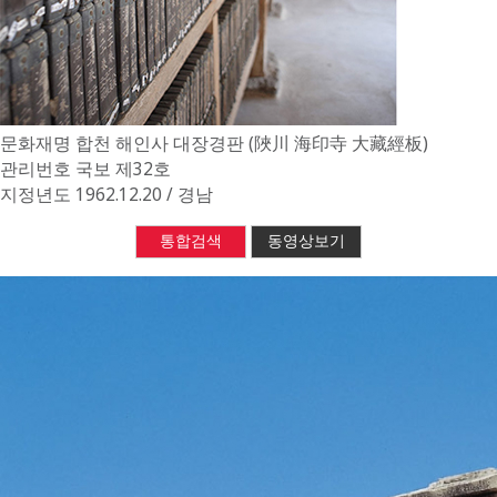
문화재명
합천 해인사 대장경판 (陜川 海印寺 大藏經板)
관리번호
국보 제32호
지정년도
1962.12.20 / 경남
통합검색
동영상보기