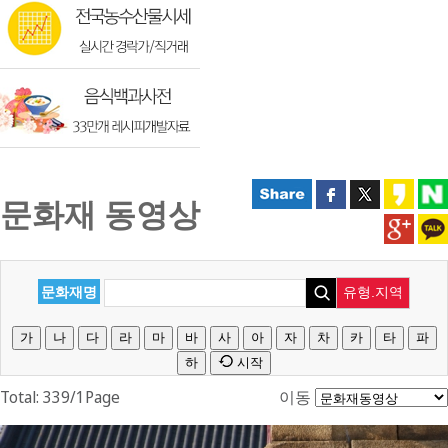
문화재 동영상
문화재명
유형.지역
가
나
다
라
마
바
사
아
자
차
카
타
파
하
시작
Total: 339/1Page
이동