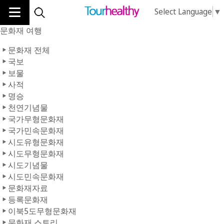
Select Language
▼
문화재 여행
문화재 전체
국보
보물
사적
명승
천연기념물
국가무형문화재
국가민속문화재
시도유형문화재
시도무형문화재
시도기념물
시도민속문화재
문화재자료
등록문화재
이북5도무형문화재
문화재 스토리