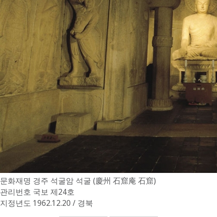
문화재명
경주 석굴암 석굴 (慶州 石窟庵 石窟)
관리번호
국보 제24호
지정년도
1962.12.20 / 경북