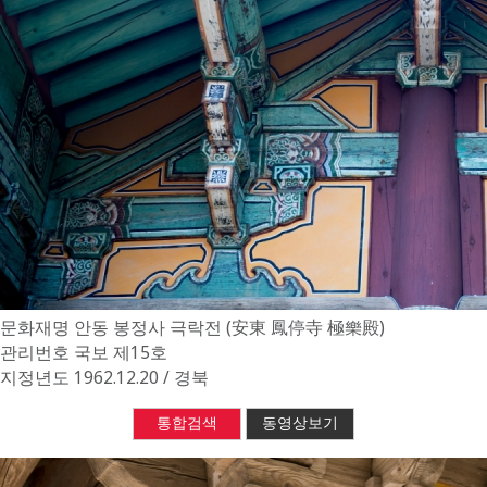
문화재명
안동 봉정사 극락전 (安東 鳳停寺 極樂殿)
관리번호
국보 제15호
지정년도
1962.12.20 / 경북
통합검색
동영상보기