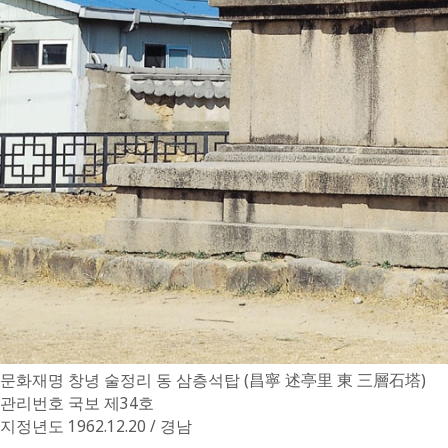
문화재명
창녕 술정리 동 삼층석탑 (昌寧 述亭里 東 三層石塔)
관리번호
국보 제34호
지정년도
1962.12.20 / 경남