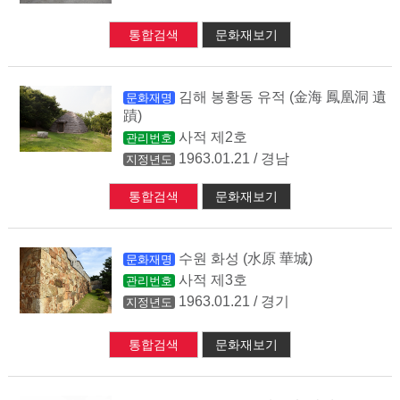
통합검색
문화재보기
김해 봉황동 유적 (金海 鳳凰洞 遺
문화재명
蹟)
사적 제2호
관리번호
1963.01.21 / 경남
지정년도
통합검색
문화재보기
수원 화성 (水原 華城)
문화재명
사적 제3호
관리번호
1963.01.21 / 경기
지정년도
통합검색
문화재보기