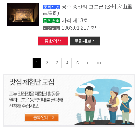
공주 송산리 고분군 (公州 宋山里
문화재명
古墳群)
사적 제13호
관리번호
1963.01.21 / 충남
지정년도
통합검색
문화재보기
1
2
3
4
5
>
>>