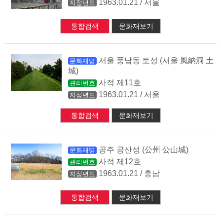
1963.01.21 / 서울
지정년도
통합검색
문화재보기
서울 풍납동 토성 (서울 風納洞 土
문화재명
城)
사적 제11호
관리번호
1963.01.21 / 서울
지정년도
통합검색
문화재보기
공주 공산성 (公州 公山城)
문화재명
사적 제12호
관리번호
1963.01.21 / 충남
지정년도
통합검색
문화재보기