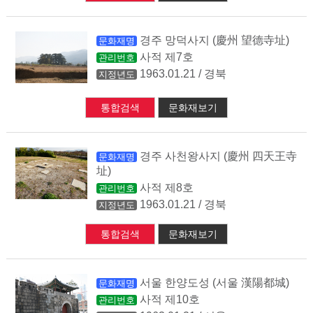
경주 망덕사지 (慶州 望德寺址)
문화재명
사적 제7호
관리번호
1963.01.21 / 경북
지정년도
통합검색
문화재보기
경주 사천왕사지 (慶州 四天王寺
문화재명
址)
사적 제8호
관리번호
1963.01.21 / 경북
지정년도
통합검색
문화재보기
서울 한양도성 (서울 漢陽都城)
문화재명
사적 제10호
관리번호