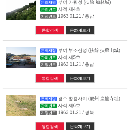
부여 가림성 (扶餘 加林城)
문화재명
사적 제4호
관리번호
1963.01.21 / 충남
지정년도
통합검색
문화재보기
부여 부소산성 (扶餘 扶蘇山城)
문화재명
사적 제5호
관리번호
1963.01.21 / 충남
지정년도
통합검색
문화재보기
경주 황룡사지 (慶州 皇龍寺址)
문화재명
사적 제6호
관리번호
1963.01.21 / 경북
지정년도
통합검색
문화재보기