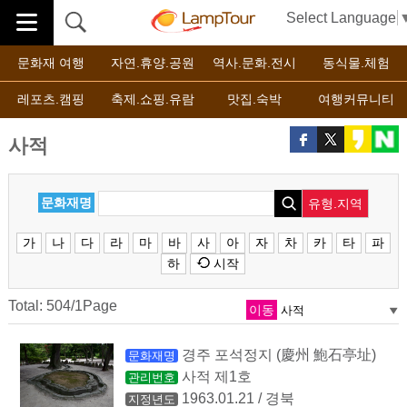
Select Language
문화재 여행
자연.휴양.공원
역사.문화.전시
동식물.체험
레포츠.캠핑
축제.쇼핑.유람
맛집.숙박
여행커뮤니티
사적
문화재명
유형.지역
가
나
다
라
마
바
사
아
자
차
카
타
파
하
시작
Total: 504/1Page
이동
경주 포석정지 (慶州 鮑石亭址)
문화재명
사적 제1호
관리번호
1963.01.21 / 경북
지정년도